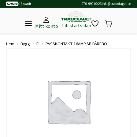
070-990 00 23
info@trabolaget.se
Till startsidan
Mitt konto
›
›
›
Hem
Bygg
El
PASSKONTAKT 16AMP SB BÅREBO