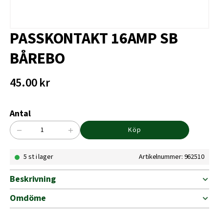
PASSKONTAKT 16AMP SB
BÅREBO
45.00
kr
Antal
−
+
Köp
PASSKONTAKT
16AMP
5 st i lager
Artikelnummer: 962510
SB
BÅREBO
mängd
Beskrivning
Omdöme