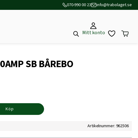
070-990 00 23
info@trabolaget.se
Mitt konto
0AMP SB BÅREBO
Köp
Artikelnummer: 962506