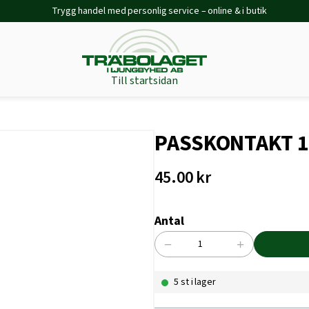
Trygg handel med personlig service – online & i butik
Till startsidan
PASSKONTAKT 1
45.00
kr
Antal
−
+
PASSKONTAKT
10AMP
5 st i lager
SB
BÅREBO
mängd