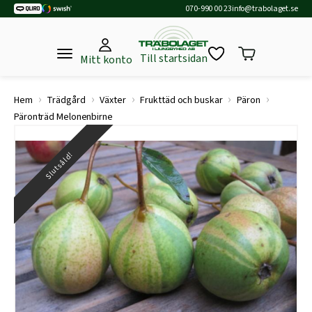
070-990 00 23
info@trabolaget.se
Till startsidan
Mitt konto
›
›
›
›
›
Hem
Trädgård
Växter
Frukttäd och buskar
Päron
Päronträd Melonenbirne
Slutsåld!