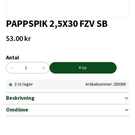
PAPPSPIK 2,5X30 FZV SB
53.00
kr
Antal
−
+
Köp
PAPPSPIK
2,5X30
2 st i lager
Artikelnummer: 293065
FZV
SB
mängd
Beskrivning
Omdöme