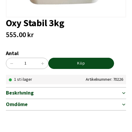
Oxy Stabil 3kg
555.00
kr
Antal
−
+
Köp
Oxy
Stabil
1 st i lager
Artikelnummer: 70226
3kg
mängd
Beskrivning
Omdöme