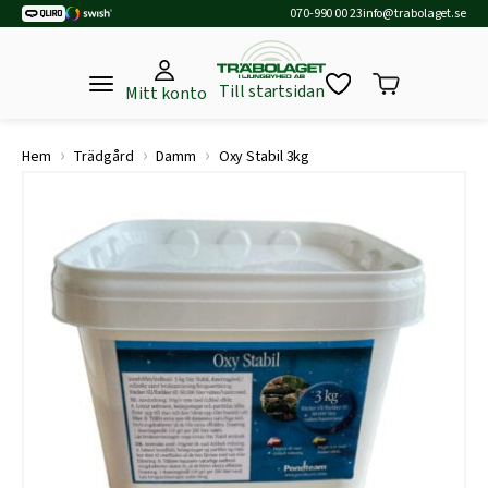
070-990 00 23
info@trabolaget.se
Till startsidan
Mitt konto
›
›
›
Hem
Trädgård
Damm
Oxy Stabil 3kg