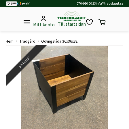
070-990 00 23
info@trabolaget.se
Till startsidan
Mitt konto
›
›
Hem
Trädgård
Odlingslåda 36x36x32
Slutsåld!