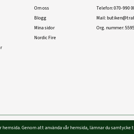
Om oss
Telefon:
070-990 0
Blogg
Mail:
butiken@trab
Mina sidor
Org. nummer: 559
Nordic Fire
r