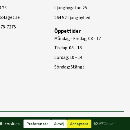
0 23
Ljungbygatan 25
olaget.se
264 52 Ljungbyhed
578-7275
Öppettider
Måndag - Fredag: 08 - 17
Tisdag: 08 - 18
Lördag: 10 - 14
Söndag: Stängt
Byggd med
♥
av
Capace Media | Webbyrå Malmö