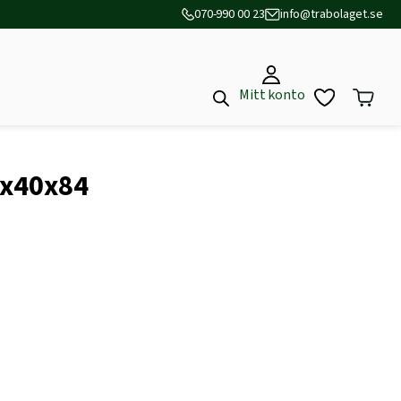
070-990 00 23
info@trabolaget.se
Mitt konto
8x40x84