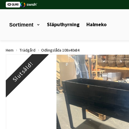
Släputhyrning
Halmeko
Sortiment
›
›
Hem
Trädgård
Odlingslåda 108x40x84
Slutsåld!