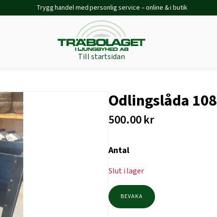
Trygg handel med personlig service – online & i butik
Till startsidan
Odlingslåda 10
500.00
kr
Antal
Slut i lager
BEVAKA