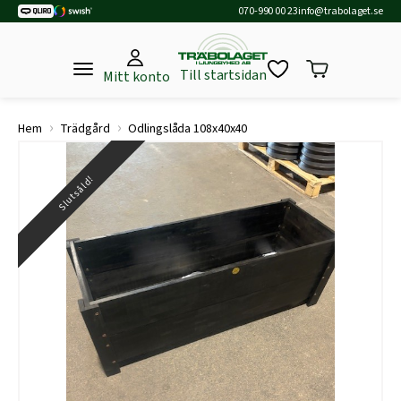
070-990 00 23
info@trabolaget.se
Till startsidan
Mitt konto
›
›
Hem
Trädgård
Odlingslåda 108x40x40
Slutsåld!