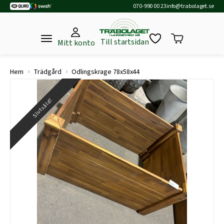
070-990 00 23
info@trabolaget.se
Till startsidan
Mitt konto
›
›
Hem
Trädgård
Odlingskrage 78x58x44
Slutsåld!