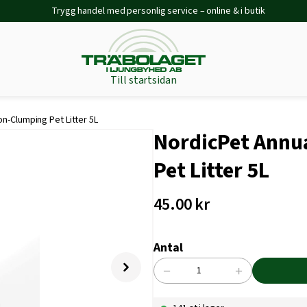
Trygg handel med personlig service – online & i butik
Till startsidan
on-Clumping Pet Litter 5L
NordicPet Annua
Pet Litter 5L
45.00
kr
Antal
−
+
NordicPet
Annual