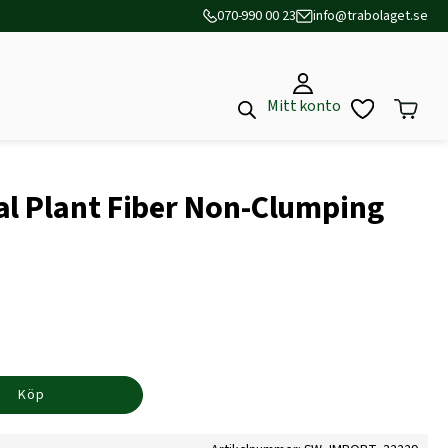
070-990 00 23
info@trabolaget.se
Mitt konto
l Plant Fiber Non-Clumping
Köp