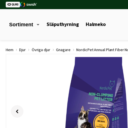
Släputhyrning
Halmeko
Sortiment
›
›
›
›
Hem
Djur
Övriga djur
Gnagare
NordicPet Annual Plant Fiber N