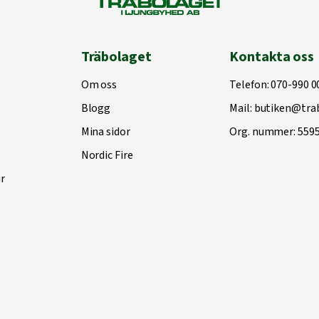
Träbolaget
Kontakta oss
Om oss
Telefon:
070-990 0
Blogg
Mail:
butiken@trab
Mina sidor
Org. nummer: 559
Nordic Fire
r