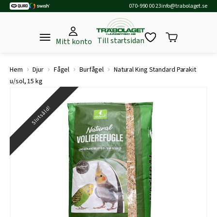
070-990 00 23
info@trabolaget.se
Till startsidan
Mitt konto
›
›
›
›
Hem
Djur
Fågel
Burfågel
Natural King Standard Parakit
u/sol, 15 kg
Slutsåld!