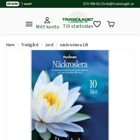
070-990 00 23
info@trabolaget.se
Till startsidan
Mitt konto
›
›
›
Hem
Trädgård
Jord
näckroslera 10l