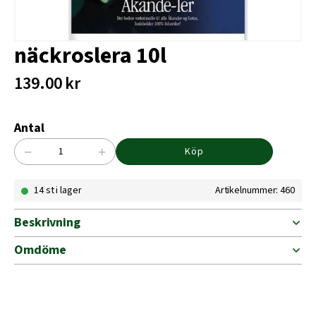
näckroslera 10l
139.00
kr
Antal
−
+
Köp
näckroslera
10l
14 st i lager
Artikelnummer: 460
mängd
Beskrivning
Omdöme