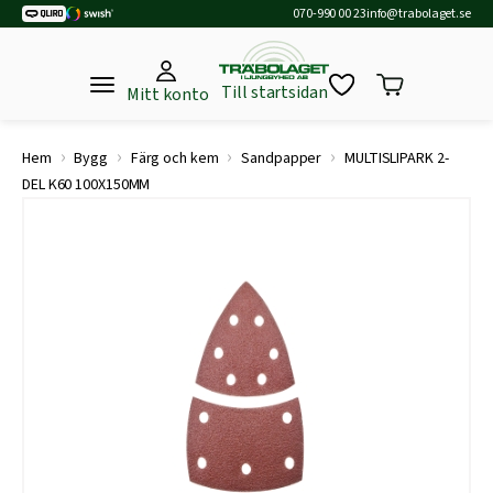
070-990 00 23
info@trabolaget.se
Till startsidan
Mitt konto
›
›
›
›
Hem
Bygg
Färg och kem
Sandpapper
MULTISLIPARK 2-
DEL K60 100X150MM