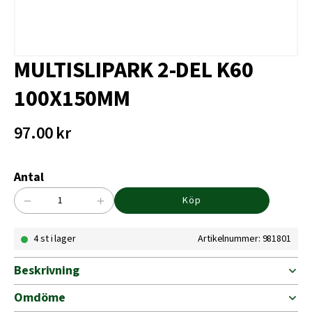
MULTISLIPARK 2-DEL K60
100X150MM
97.00
kr
Antal
−
+
Köp
MULTISLIPARK
2-
4 st i lager
Artikelnummer: 981801
DEL
K60
100X150MM
Beskrivning
mängd
Omdöme