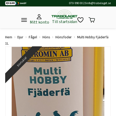
070-990 00 23
info@trabolaget.se
Till startsidan
Mitt konto
›
›
›
›
›
Hem
Djur
Fågel
Höns
Hönsfoder
Multi Hobby Fjäderfä
1L
Slutsåld!