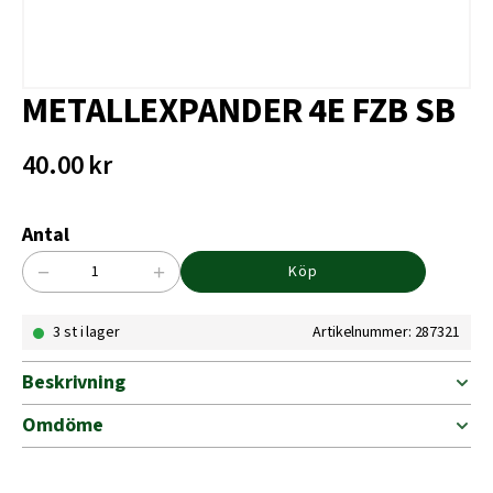
METALLEXPANDER 4E FZB SB
40.00
kr
Antal
−
+
Köp
METALLEXPANDER
4E
3 st i lager
Artikelnummer: 287321
FZB
SB
mängd
Beskrivning
Omdöme