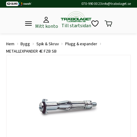
070-990 00 23
info@trabolaget.se
Till startsidan
Mitt konto
›
›
›
›
Hem
Bygg
Spik & Skruv
Plugg & expander
METALLEXPANDER 4E FZB SB