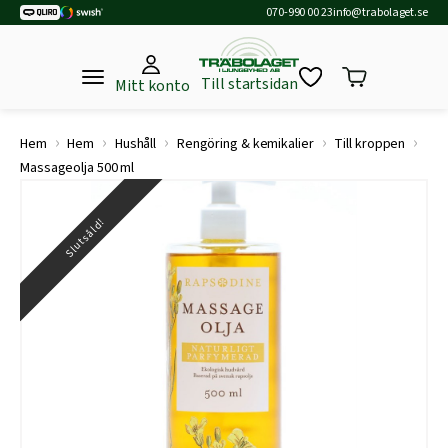
070-990 00 23
info@trabolaget.se
Till startsidan
Mitt konto
›
›
›
›
›
Hem
Hem
Hushåll
Rengöring & kemikalier
Till kroppen
Massageolja 500 ml
Slutsåld!