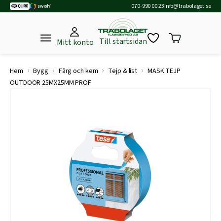
070-990 00 23
info@trabolaget.se
Till startsidan
Mitt konto
›
›
›
›
Hem
Bygg
Färg och kem
Tejp & list
MASK TEJP
OUTDOOR 25MX25MM PROF