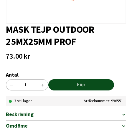
MASK TEJP OUTDOOR
25MX25MM PROF
73.00
kr
Antal
−
+
Köp
MASK
TEJP
3 st i lager
Artikelnummer: 996551
OUTDOOR
25MX25MM
PROF
Beskrivning
mängd
Omdöme