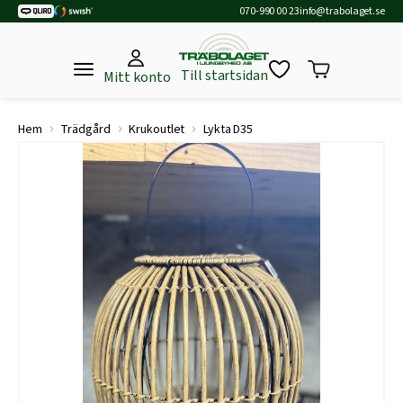
070-990 00 23
info@trabolaget.se
Till startsidan
Mitt konto
›
›
›
Hem
Trädgård
Krukoutlet
Lykta D35