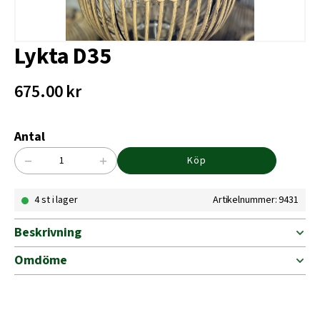
Lykta D35
675.00
kr
Antal
−
+
Köp
Lykta
D35
4 st i lager
Artikelnummer: 9431
mängd
Beskrivning
Omdöme