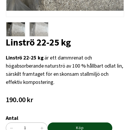
Linströ 22-25 kg
Linströ 22-25 kg
är ett dammrenat och
högabsorberande naturströ av 100 % hållbart odlat lin,
särskilt framtaget för en skonsam stallmiljö och
effektiv kompostering.
190.00
kr
Antal
−
+
Köp