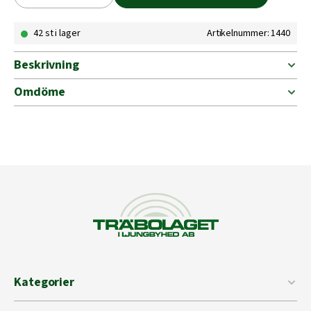
Linströ
22-
42 st i lager
Artikelnummer: 1440
25
kg
mängd
Beskrivning
Omdöme
Kategorier