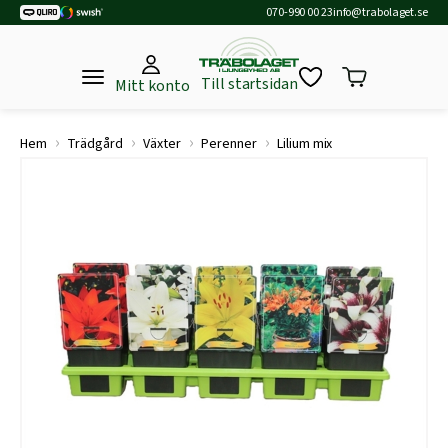
070-990 00 23
info@trabolaget.se
Till startsidan
Mitt konto
›
›
›
›
Hem
Trädgård
Växter
Perenner
Lilium mix