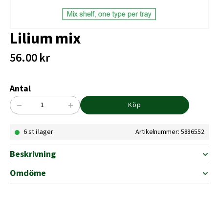
Lilium mix
56.00
kr
Antal
−
+
Köp
Lilium
mix
6 st i lager
Artikelnummer: 5886552
mängd
Beskrivning
Omdöme