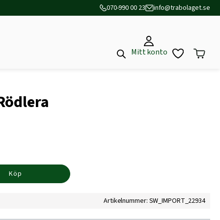
070-990 00 23
info@trabolaget.se
Mitt konto
Rödlera
Köp
Artikelnummer: SW_IMPORT_22934