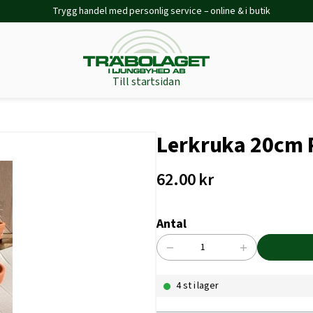
Trygg handel med personlig service – online & i butik
Till startsidan
Lerkruka 20cm 
62.00
kr
Antal
−
+
Lerkruka
20cm
4 st i lager
Rödlera
mängd