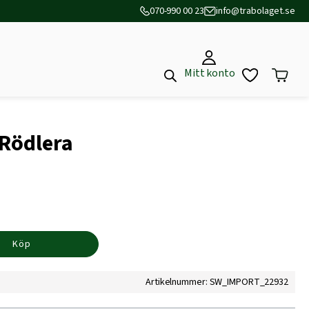
070-990 00 23
info@trabolaget.se
Mitt konto
 Rödlera
Köp
Artikelnummer: SW_IMPORT_22932