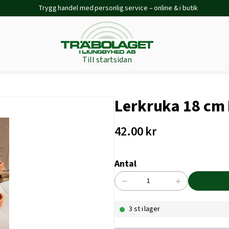
Trygg handel med personlig service – online & i butik
Till startsidan
Lerkruka 18 cm
42.00
kr
Antal
−
+
Lerkruka
18
3 st i lager
cm
Rödlera
mängd