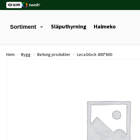
Släputhyrning
Halmeko
Sortiment
›
›
›
Hem
Bygg
Betong produkter
Leca block 400*600