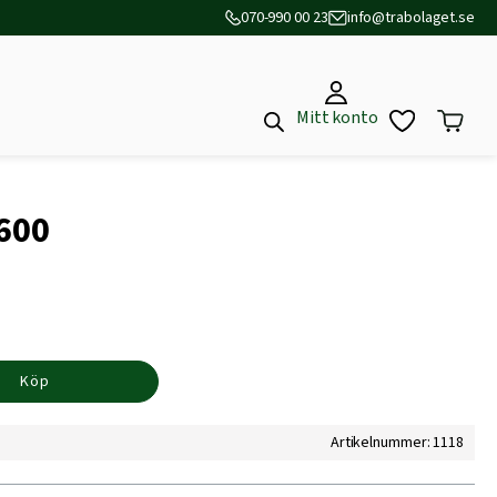
070-990 00 23
info@trabolaget.se
Mitt konto
*600
Köp
Artikelnummer: 1118