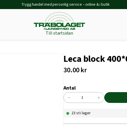
Trygg handel med personlig service – online & i butik
Till startsidan
Leca block 400
30.00
kr
Antal
−
+
Leca
block
23 st i lager
400*600
mängd