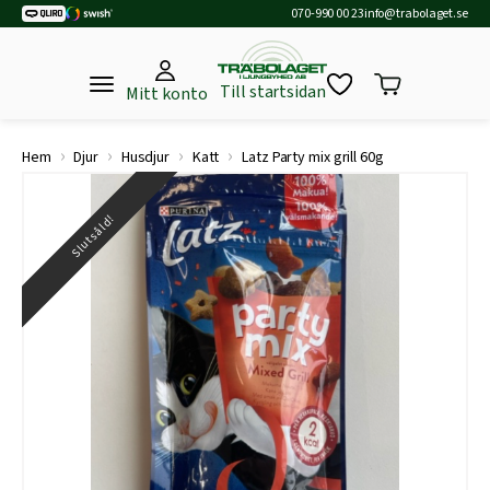
070-990 00 23
info@trabolaget.se
Till startsidan
Mitt konto
›
›
›
›
Hem
Djur
Husdjur
Katt
Latz Party mix grill 60g
Slutsåld!