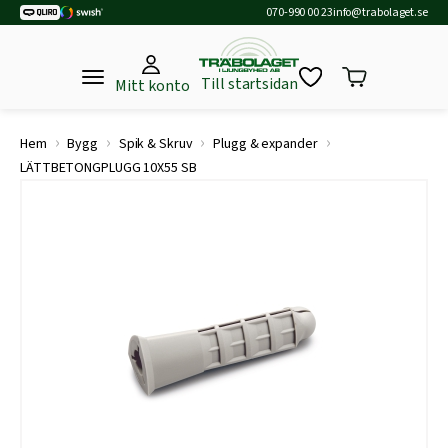
070-990 00 23
info@trabolaget.se
Till startsidan
Mitt konto
›
›
›
›
Hem
Bygg
Spik & Skruv
Plugg & expander
LÄTTBETONGPLUGG 10X55 SB