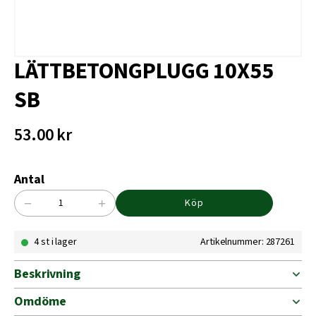
LÄTTBETONGPLUGG 10X55
SB
53.00
kr
Antal
−
+
Köp
LÄTTBETONGPLUGG
10X55
4 st i lager
Artikelnummer: 287261
SB
mängd
Beskrivning
Omdöme