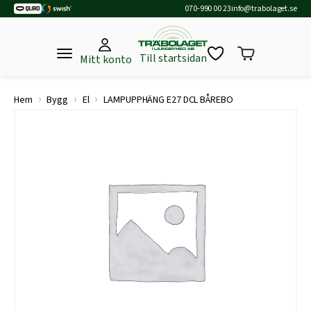
070-990 00 23
info@trabolaget.se
Till startsidan
Mitt konto
›
›
›
Hem
Bygg
El
LAMPUPPHÄNG E27 DCL BÅREBO