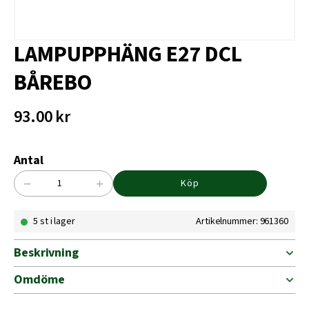
LAMPUPPHÄNG E27 DCL
BÅREBO
93.00
kr
Antal
−
+
Köp
LAMPUPPHÄNG
E27
5 st i lager
Artikelnummer: 961360
DCL
BÅREBO
mängd
Beskrivning
Omdöme