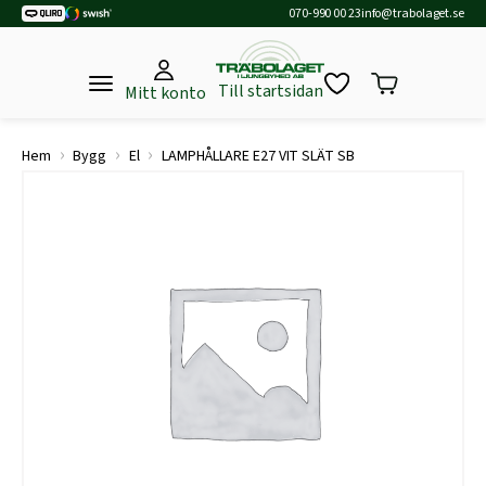
070-990 00 23
info@trabolaget.se
Till startsidan
Mitt konto
›
›
›
Hem
Bygg
El
LAMPHÅLLARE E27 VIT SLÄT SB