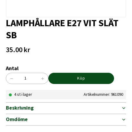
LAMPHÅLLARE E27 VIT SLÄT
SB
35.00
kr
Antal
−
+
Köp
LAMPHÅLLARE
E27
4 st i lager
Artikelnummer: 961090
VIT
SLÄT
SB
Beskrivning
mängd
Omdöme