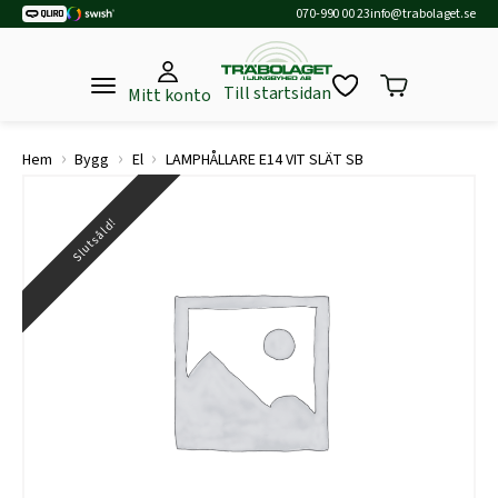
070-990 00 23
info@trabolaget.se
Till startsidan
Mitt konto
›
›
›
Hem
Bygg
El
LAMPHÅLLARE E14 VIT SLÄT SB
Slutsåld!