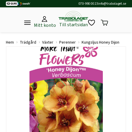
070-990 00 23
info@trabolaget.se
Till startsidan
Mitt konto
›
›
›
›
Hem
Trädgård
Växter
Perenner
Kungsljus Honey Dijon