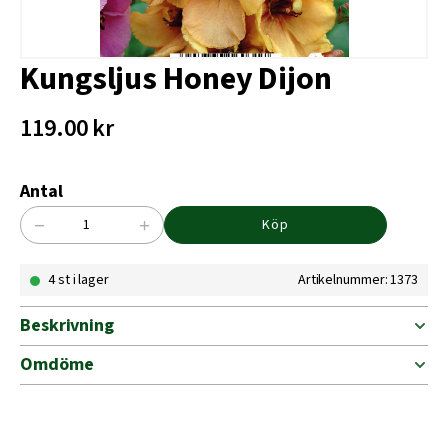
Kungsljus Honey Dijon
119.00
kr
Antal
−
+
Köp
Kungsljus
Honey
4 st i lager
Artikelnummer: 1373
Dijon
mängd
Beskrivning
Omdöme