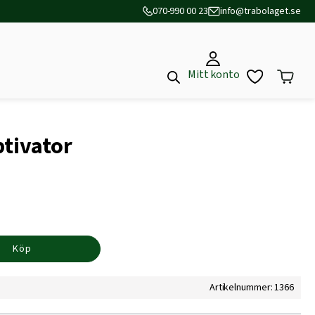
070-990 00 23
info@trabolaget.se
Mitt konto
ptivator
Köp
Artikelnummer: 1366