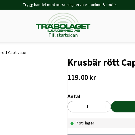
Trygg handel med personlig service – online & i butik
Till startsidan
rött Captivator
Krusbär rött Ca
119.00
kr
Antal
−
+
Krusbär
rött
7 st i lager
Captivator
mängd