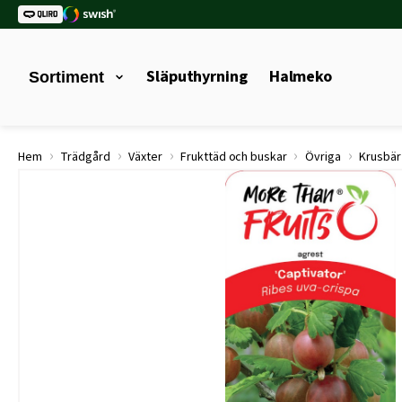
Släputhyrning
Halmeko
Sortiment
›
›
›
›
›
Hem
Trädgård
Växter
Frukttäd och buskar
Övriga
Krusbär 