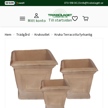
070-990 00 23
info@trabolaget.se
Till startsidan
Mitt konto
›
›
›
Hem
Trädgård
Krukoutlet
Kruka Terracotta fyrkantig