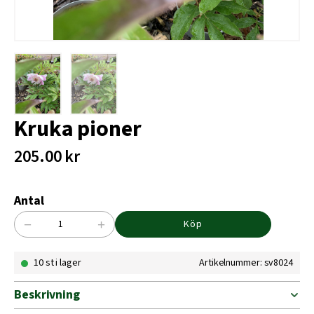
Kruka pioner
205.00
kr
Antal
−
+
Köp
Kruka
pioner
10 st i lager
Artikelnummer: sv8024
mängd
Beskrivning