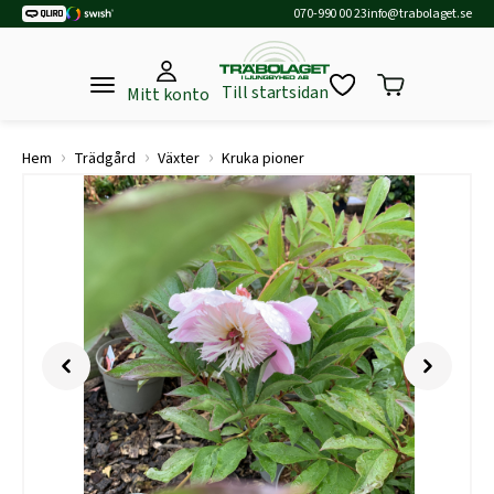
070-990 00 23
info@trabolaget.se
Till startsidan
Mitt konto
›
›
›
Hem
Trädgård
Växter
Kruka pioner