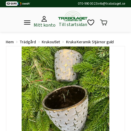
070-990 00 23
info@trabolaget.se
Till startsidan
Mitt konto
›
›
›
Hem
Trädgård
Krukoutlet
Kruka Keramik Stjärnor guld