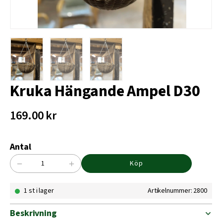
Kruka Hängande Ampel D30
169.00
kr
Antal
−
+
Köp
Kruka
Hängande
1 st i lager
Artikelnummer: 2800
Ampel
D30
mängd
Beskrivning