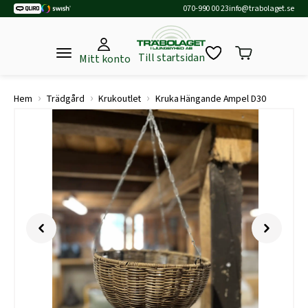
070-990 00 23
info@trabolaget.se
Till startsidan
Mitt konto
›
›
›
Hem
Trädgård
Krukoutlet
Kruka Hängande Ampel D30