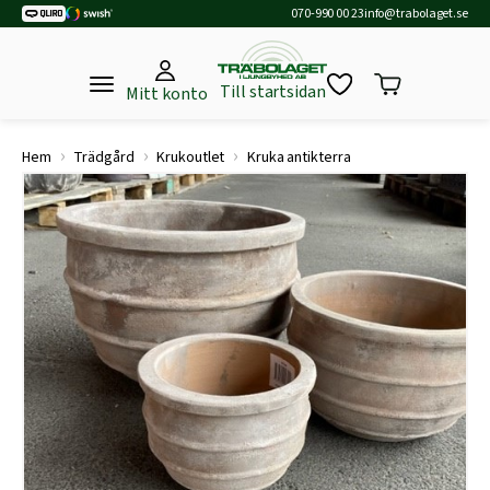
070-990 00 23
info@trabolaget.se
Till startsidan
Mitt konto
›
›
›
Hem
Trädgård
Krukoutlet
Kruka antikterra