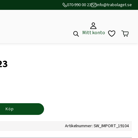
070-990 00 23
info@trabolaget.se
Mitt konto
23
Köp
Artikelnummer: SW_IMPORT_19104