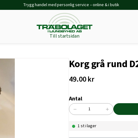
Trygg handel med personlig service – online & i butik
Till startsidan
Korg grå rund D
49.00
kr
Antal
−
+
Korg
grå
1 st i lager
rund
D23
mängd