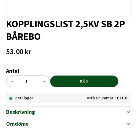
KOPPLINGSLIST 2,5KV SB 2P
BÅREBO
53.00
kr
Antal
−
+
Köp
KOPPLINGSLIST
2,5KV
2 st i lager
Artikelnummer: 961191
SB
2P
BÅREBO
Beskrivning
mängd
Omdöme