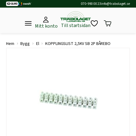
070-990 00 23
info@trabolaget.se
Till startsidan
Mitt konto
›
›
›
Hem
Bygg
El
KOPPLINGSLIST 2,5KV SB 2P BÅREBO