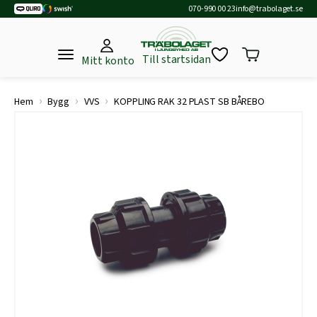
070-990 00 23
info@trabolaget.se
Till startsidan
Mitt konto
›
›
›
Hem
Bygg
VVS
KOPPLING RAK 32 PLAST SB BÅREBO