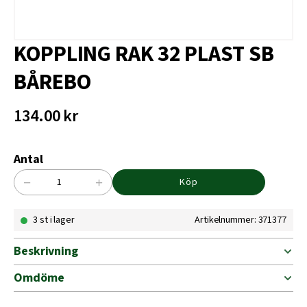
KOPPLING RAK 32 PLAST SB
BÅREBO
134.00
kr
Antal
−
+
Köp
KOPPLING
RAK
3 st i lager
Artikelnummer: 371377
32
PLAST
SB
Beskrivning
BÅREBO
mängd
Omdöme