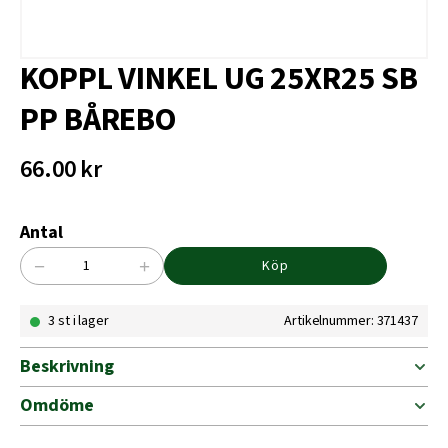
KOPPL VINKEL UG 25XR25 SB
PP BÅREBO
66.00
kr
Antal
−
+
Köp
KOPPL
VINKEL
3 st i lager
Artikelnummer: 371437
UG
25XR25
SB
Beskrivning
PP
BÅREBO
Omdöme
mängd