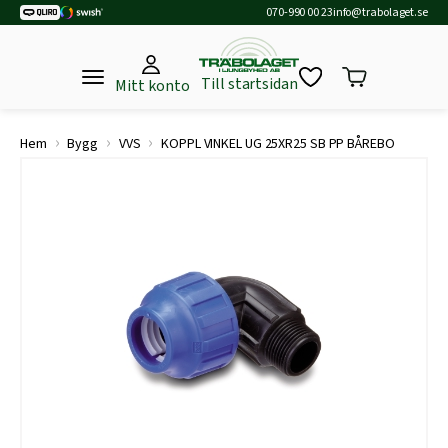
070-990 00 23
info@trabolaget.se
Till startsidan
Mitt konto
›
›
›
Hem
Bygg
VVS
KOPPL VINKEL UG 25XR25 SB PP BÅREBO