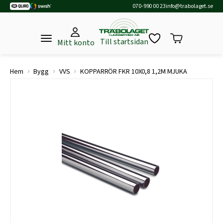
070-990 00 23
info@trabolaget.se
Till startsidan
Mitt konto
›
›
›
Hem
Bygg
VVS
KOPPARRÖR FKR 10X0,8 1,2M MJUKA