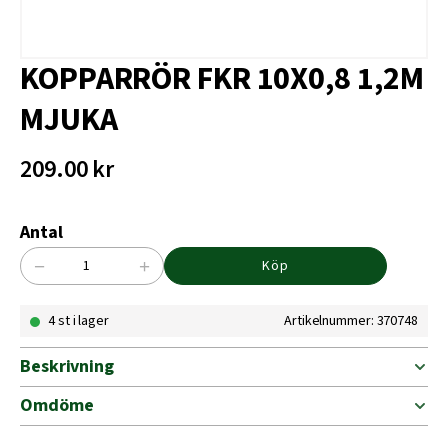
KOPPARRÖR FKR 10X0,8 1,2M
MJUKA
209.00
kr
Antal
−
+
Köp
KOPPARRÖR
FKR
4 st i lager
Artikelnummer: 370748
10X0,8
1,2M
MJUKA
Beskrivning
mängd
Omdöme