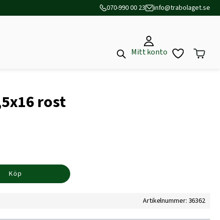
070-990 00 23
info@trabolaget.se
Mitt konto
,5x16 rost
Köp
Artikelnummer: 36362