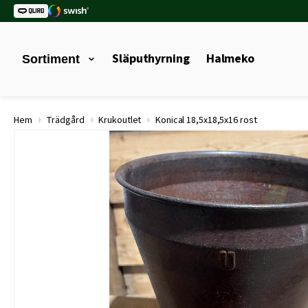
Släputhyrning
Halmeko
Sortiment
›
›
›
Hem
Trädgård
Krukoutlet
Konical 18,5x18,5x16 rost