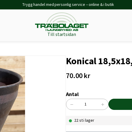
Trygg handel med personlig service – online & i butik
Till startsidan
Konical 18,5x18
70.00
kr
Antal
−
+
Konical
18,5x18,5x16
22 st i lager
rost
mängd