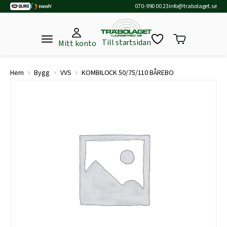
070-990 00 23
info@trabolaget.se
Till startsidan
Mitt konto
›
›
›
Hem
Bygg
VVS
KOMBILOCK 50/75/110 BÅREBO