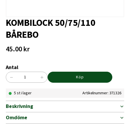
KOMBILOCK 50/75/110
BÅREBO
45.00
kr
Antal
−
+
Köp
KOMBILOCK
50/75/110
5 st i lager
Artikelnummer: 371326
BÅREBO
mängd
Beskrivning
Omdöme