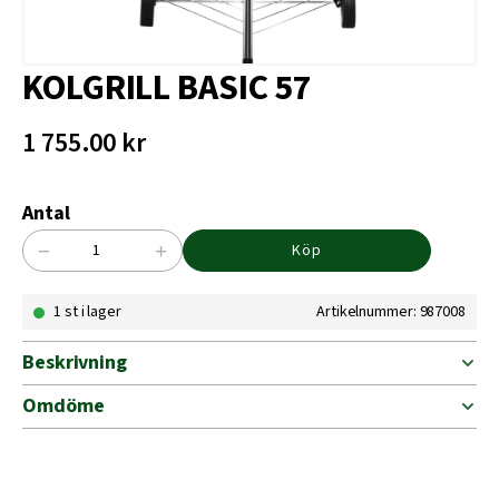
KOLGRILL BASIC 57
1 755.00
kr
Antal
−
+
Köp
KOLGRILL
BASIC
1 st i lager
Artikelnummer: 987008
57
mängd
Beskrivning
Omdöme