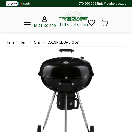
070-990 00 23
info@trabolaget.se
Till startsidan
Mitt konto
›
›
›
Hem
Hem
Grill
KOLGRILL BASIC 57