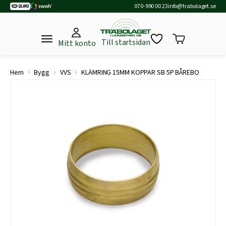
070-990 00 23
info@trabolaget.se
Till startsidan
Mitt konto
›
›
›
Hem
Bygg
VVS
KLÄMRING 15MM KOPPAR SB 5P BÅREBO