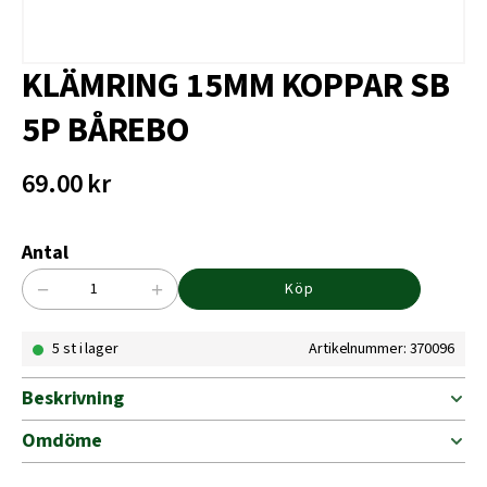
KLÄMRING 15MM KOPPAR SB
5P BÅREBO
69.00
kr
Antal
−
+
Köp
KLÄMRING
15MM
5 st i lager
Artikelnummer: 370096
KOPPAR
SB
5P
Beskrivning
BÅREBO
mängd
Omdöme