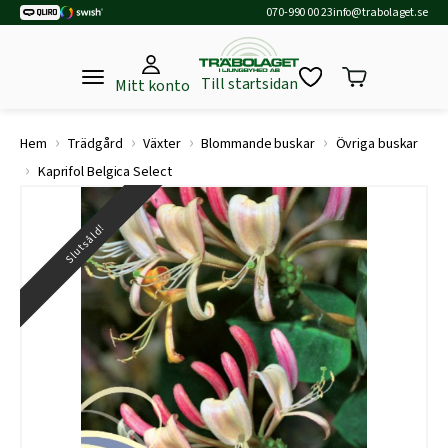
070-990 00 23
info@trabolaget.se
Till startsidan
Mitt konto
›
›
›
›
Hem
Trädgård
Växter
Blommande buskar
Övriga buskar
›
Kaprifol Belgica Select
Slutsåld!