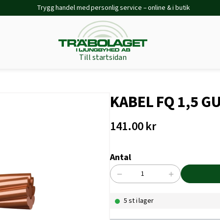
Trygg handel med personlig service – online & i butik
Till startsidan
KABEL FQ 1,5 G
141.00
kr
Antal
−
+
KABEL
FQ
5 st i lager
1,5
GUL/GRÖN
20M