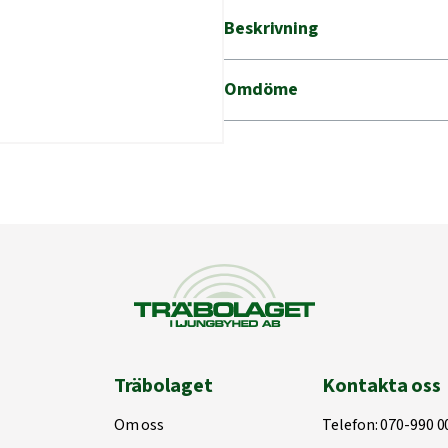
mängd
Beskrivning
Omdöme
Träbolaget
Kontakta oss
Om oss
Telefon:
070-990 0