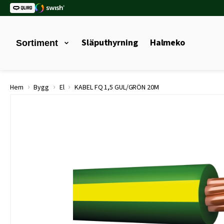
Släputhyrning
Halmeko
Sortiment
›
›
›
Hem
Bygg
El
KABEL FQ 1,5 GUL/GRÖN 20M