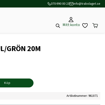
070-990 00 23
info@trabolaget.se
Mitt konto
UL/GRÖN 20M
Köp
Artikelnummer: 961871