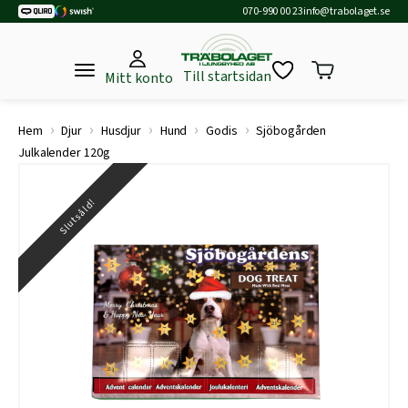
070-990 00 23
info@trabolaget.se
Till startsidan
Mitt konto
›
›
›
›
›
Hem
Djur
Husdjur
Hund
Godis
Sjöbogården
Julkalender 120g
Slutsåld!