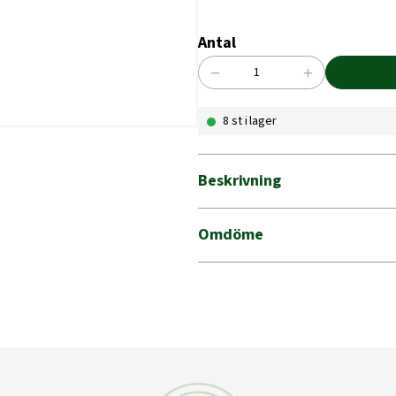
Antal
−
+
JORDANKARE
PSG
8 st i lager
97X750
mängd
Beskrivning
Omdöme