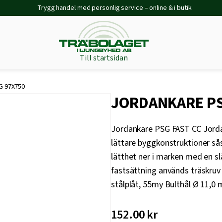
Trygg handel med personlig service – online & i butik
Till startsidan
 97X750
JORDANKARE PS
Jordankare PSG FAST CC Jordan
lättare byggkonstruktioner så
lätthet ner i marken med en sl
fastsättning används träskruv
stålplåt, 55my Bulthål Ø 11,0
152.00
kr