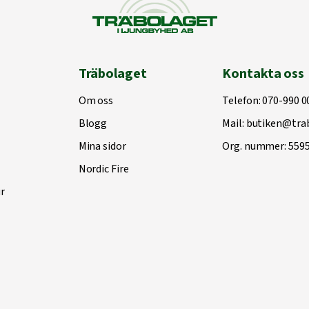
Träbolaget
Kontakta oss
Om oss
Telefon:
070-990 0
Blogg
Mail:
butiken@trab
Mina sidor
Org. nummer: 559
Nordic Fire
r