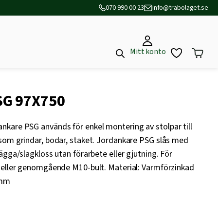
070-990 00 23
info@trabolaget.se
Mitt konto
G 97X750
kare PSG används för enkel montering av stolpar till
som grindar, bodar, staket. Jordankare PSG slås med
ägga/slagkloss utan förarbete eller gjutning. För
 eller genomgående M10-bult. Material: Varmförzinkad
 mm