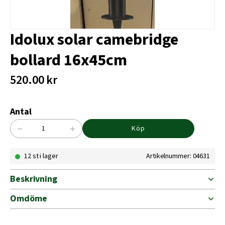
Idolux solar camebridge
bollard 16x45cm
520.00
kr
Antal
−
+
Köp
Idolux
solar
12 st i lager
Artikelnummer: 04631
camebridge
bollard
16x45cm
Beskrivning
mängd
Omdöme