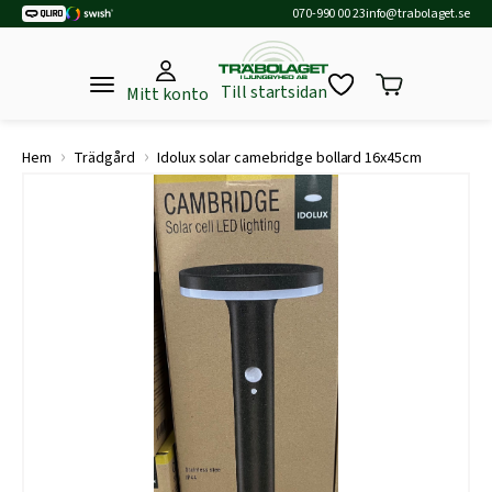
070-990 00 23
info@trabolaget.se
Till startsidan
Mitt konto
›
›
Hem
Trädgård
Idolux solar camebridge bollard 16x45cm