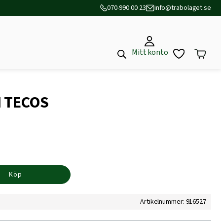
070-990 00 23
info@trabolaget.se
Mitt konto
M TECOS
Köp
Artikelnummer: 916527