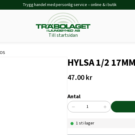
Trygg handel med personlig service – online & i butik
Till startsidan
COS
HYLSA 1/2 17M
47.00
kr
Antal
−
+
HYLSA
1/2
1 st i lager
17MM
TECOS
mängd